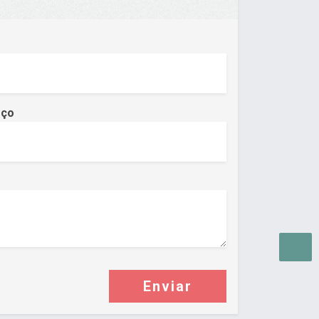
eço
Enviar